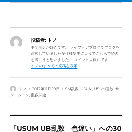
投稿者:
トノ
ポケモンが好きです。 ライブドアブログでブログを
運営していましたが仕様変更によりでこちらで続き
を書こうと思いました。 コメント大歓迎です。
トノ のすべての投稿を表示
投
投
カ
トノ
2017年11月20日
SM乱数
,
USUM
,
USUM乱数
,
サ
稿
稿
テ
ン・ムーン
,
乱数関連
者
日:
ゴ
リ
ー
「USUM UB乱数 色違い」への30