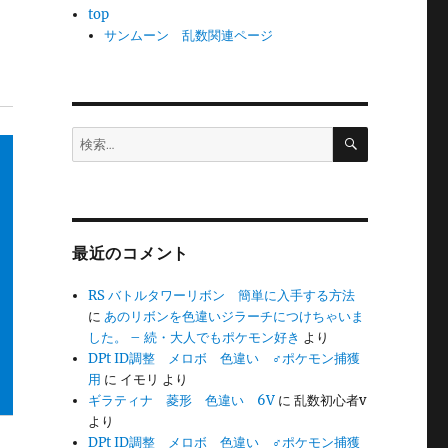
top
サンムーン 乱数関連ページ
検
検
索
索:
最近のコメント
RS バトルタワーリボン 簡単に入手する方法
に
あのリボンを色違いジラーチにつけちゃいま
した。 – 続・大人でもポケモン好き
より
DPt ID調整 メロボ 色違い ♂ポケモン捕獲
用
に
イモリ
より
ギラティナ 菱形 色違い 6V
に
乱数初心者v
より
DPt ID調整 メロボ 色違い ♂ポケモン捕獲