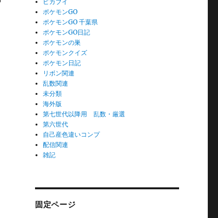
ピカブイ
ポケモンGO
ポケモンGO 千葉県
ポケモンGO日記
ポケモンの巣
ポケモンクイズ
ポケモン日記
リボン関連
乱数関連
未分類
海外版
第七世代以降用 乱数・厳選
第六世代
自己産色違いコンプ
配信関連
雑記
固定ページ