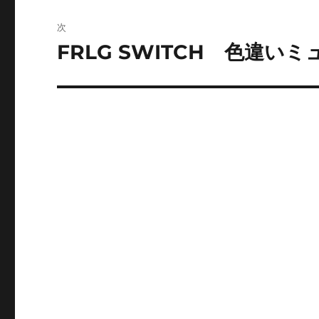
ゲ
次
ー
FRLG SWITCH 色違い
次
の
シ
投
ョ
稿:
ン