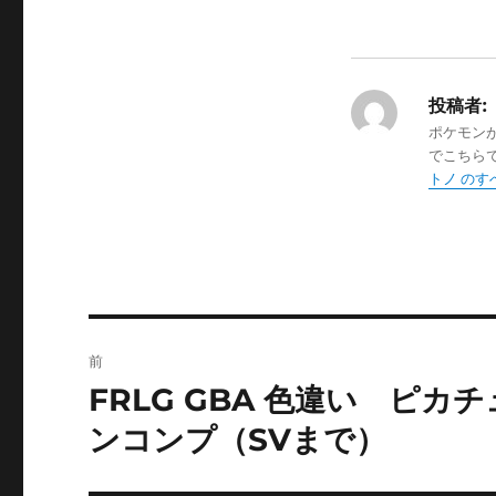
投稿者:
ポケモン
でこちら
トノ の
投
前
稿
FRLG GBA 色違い ピ
前
の
ナ
ンコンプ（SVまで）
投
ビ
稿: