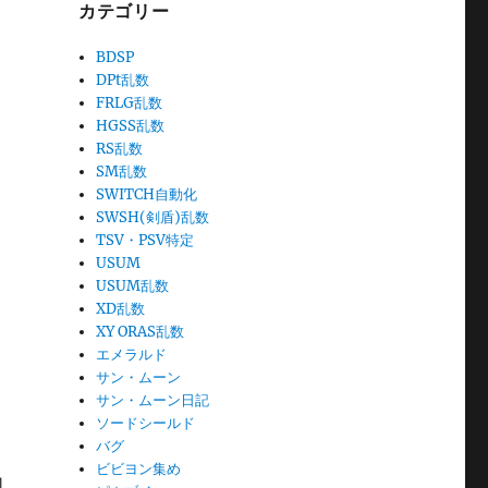
カテゴリー
BDSP
DPt乱数
FRLG乱数
HGSS乱数
RS乱数
SM乱数
SWITCH自動化
SWSH(剣盾)乱数
TSV・PSV特定
USUM
USUM乱数
XD乱数
XY ORAS乱数
エメラルド
サン・ムーン
サン・ムーン日記
ソードシールド
バグ
ビビヨン集め
同