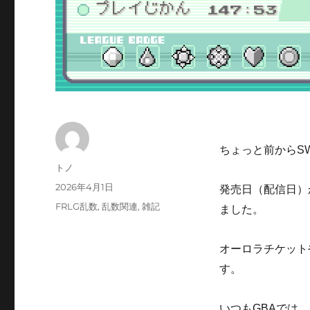
ちょっと前からS
投
トノ
稿
投
2026年4月1日
発売日（配信日）
者
稿
カ
FRLG乱数
,
乱数関連
,
雑記
ました。
日:
テ
ゴ
オーロラチケット
リ
ー
す。
いつもGBAでは