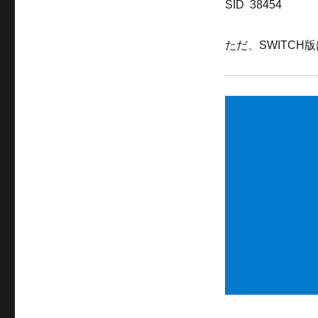
SID 38454
ただ、SWITCH