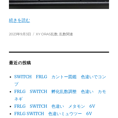
“6世代 ビビヨン モダン 色違い完全理想個体 孵化乱数
続きを読む
投
カ
2023年9月3日
XY ORAS乱数
,
乱数関連
稿
テ
日:
ゴ
リ
ー
最近の投稿
SWITCH FRLG カントー図鑑 色違いでコン
プ
FRLG SWITCH 孵化乱数調整 色違い カモ
ネギ
FRLG SWITCH 色違い メタモン 6V
FRLG SWITCH 色違いミュウツー 6V