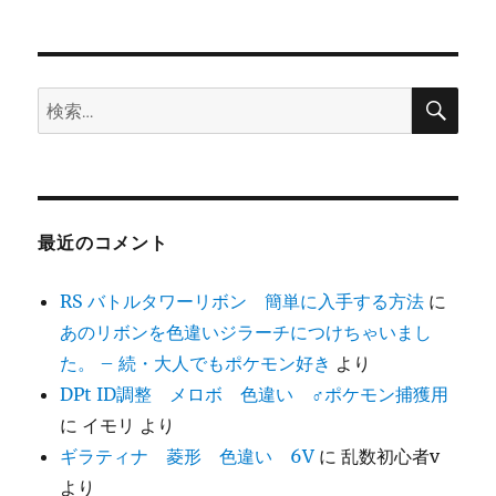
検
検
索
索:
最近のコメント
RS バトルタワーリボン 簡単に入手する方法
に
あのリボンを色違いジラーチにつけちゃいまし
た。 – 続・大人でもポケモン好き
より
DPt ID調整 メロボ 色違い ♂ポケモン捕獲用
に
イモリ
より
ギラティナ 菱形 色違い 6V
に
乱数初心者v
より