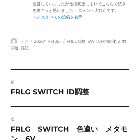
運営していましたが仕様変更によりでこちらで続き
を書こうと思いました。 コメント大歓迎です。
トノ のすべての投稿を表示
投
投
カ
トノ
2026年4月3日
FRLG乱数
,
SWITCH自動化
,
乱数
稿
稿
テ
関連
,
雑記
者
日:
ゴ
リ
ー
投
前
稿
FRLG SWITCH ID調整
前
の
ナ
投
ビ
稿:
次
ゲ
FRLG SWITCH 色違い メタモ
次
の
ン 6V