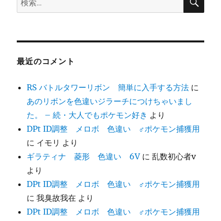
索
索:
最近のコメント
RS バトルタワーリボン 簡単に入手する方法
に
あのリボンを色違いジラーチにつけちゃいまし
た。 – 続・大人でもポケモン好き
より
DPt ID調整 メロボ 色違い ♂ポケモン捕獲用
に
イモリ
より
ギラティナ 菱形 色違い 6V
に
乱数初心者v
より
DPt ID調整 メロボ 色違い ♂ポケモン捕獲用
に
我臭故我在
より
DPt ID調整 メロボ 色違い ♂ポケモン捕獲用