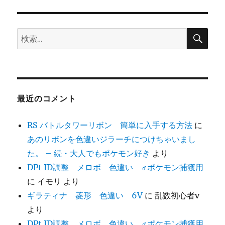
検
検
索
索:
最近のコメント
RS バトルタワーリボン 簡単に入手する方法
に
あのリボンを色違いジラーチにつけちゃいまし
た。 – 続・大人でもポケモン好き
より
DPt ID調整 メロボ 色違い ♂ポケモン捕獲用
に
イモリ
より
ギラティナ 菱形 色違い 6V
に
乱数初心者v
より
DPt ID調整 メロボ 色違い ♂ポケモン捕獲用