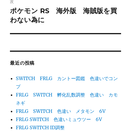
次
ー
ポケモン RS 海外版 海賊版を買
次
シ
の
わない為に
投
ョ
稿:
ン
最近の投稿
SWITCH FRLG カントー図鑑 色違いでコン
プ
FRLG SWITCH 孵化乱数調整 色違い カモ
ネギ
FRLG SWITCH 色違い メタモン 6V
FRLG SWITCH 色違いミュウツー 6V
FRLG SWITCH ID調整