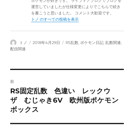
ポケモンが好きです。 ライブドアブログでブログを
運営していましたが仕様変更によりでこちらで続き
を書こうと思いました。 コメント大歓迎です。
トノ のすべての投稿を表示
投
投
カ
トノ
2018年4月29日
RS乱数
,
ポケモン日記
,
乱数関連
,
稿
稿
テ
配信関連
者
日:
ゴ
リ
ー
投
前
稿
RS固定乱数 色違い レックウ
前
の
ザ むじゃき6V 欧州版ポケモン
ナ
投
ボックス
ビ
稿:
ゲ