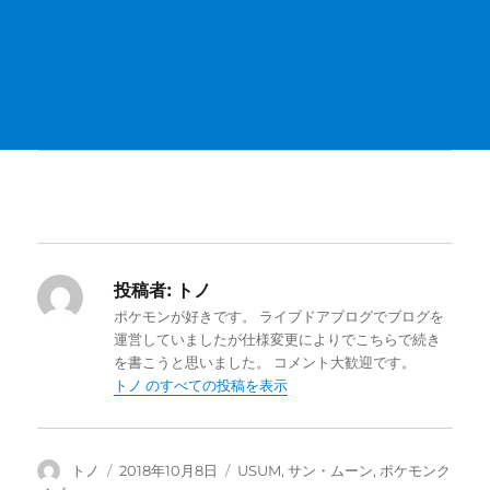
投稿者:
トノ
ポケモンが好きです。 ライブドアブログでブログを
運営していましたが仕様変更によりでこちらで続き
を書こうと思いました。 コメント大歓迎です。
トノ のすべての投稿を表示
投
投
カ
トノ
2018年10月8日
USUM
,
サン・ムーン
,
ポケモンク