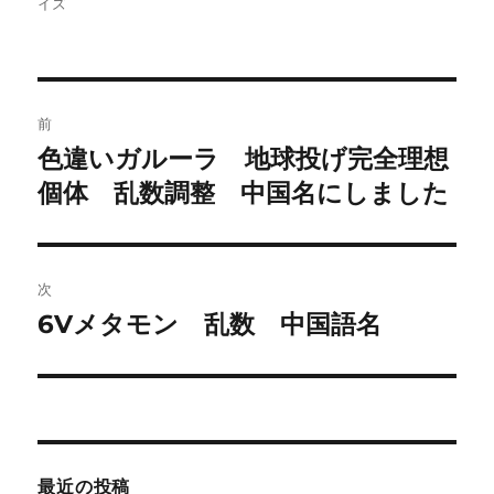
稿
稿
テ
イズ
者
日:
ゴ
リ
ー
投
前
稿
色違いガルーラ 地球投げ完全理想
前
の
個体 乱数調整 中国名にしました
ナ
投
ビ
稿:
ゲ
次
6Vメタモン 乱数 中国語名
次
ー
の
シ
投
稿:
ョ
ン
最近の投稿